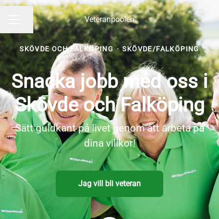
Veteranpoolen
Dela sidan
KARRIÄRMENY
SKÖVDE OCH FALKÖPING
·
SKÖVDE/FALKÖPING
Snacka jobb med oss i
Skövde och Falköping
Sätt guldkant på livet genom att arbeta på
dina villkor!
Jag vill bli veteran