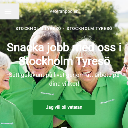
Veteranpoolen
Dela sidan
KARRIÄRMENY
STOCKHOLM TYRESÖ
·
STOCKHOLM TYRESÖ
Snacka jobb med oss i
Stockholm Tyresö
Sätt guldkant på livet genom att arbeta på
dina villkor!
Jag vill bli veteran