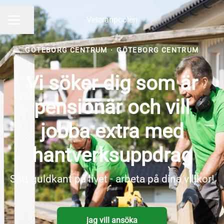
Veteranpoolen
Dela sidan
KARRIÄRMENY
GÖTEBORG CENTRUM
·
GÖTEBORG CENTRUM
Vi söker dig som är
pensionär och vill
jobba extra med
hantverksuppdrag
Sätt guldkant på livet - arbeta på dina villkor!
jag vill ansöka