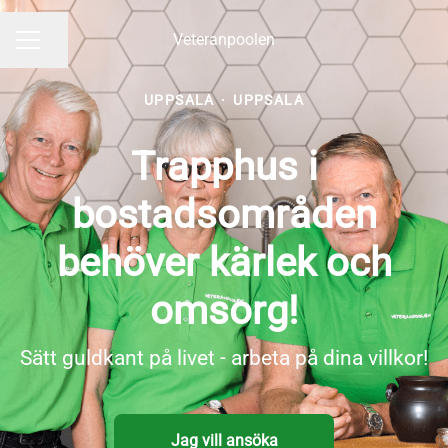
Veteranpoolen
Dela sidan
KARRIÄRMENY
UPPSALA
·
UPPSALA
Trapphus i
bostadsområden
behöver kärlek och
omsorg!
Sätt guldkant på livet - arbeta på dina villkor!
Jag vill ansöka