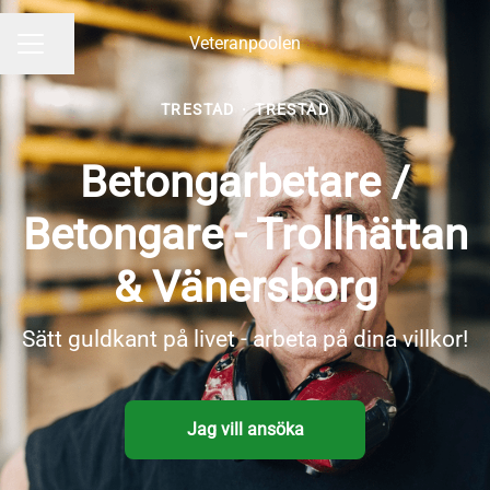
Veteranpoolen
Dela sidan
KARRIÄRMENY
TRESTAD
·
TRESTAD
Betongarbetare /
Betongare - Trollhättan
& Vänersborg
Sätt guldkant på livet - arbeta på dina villkor!
Jag vill ansöka