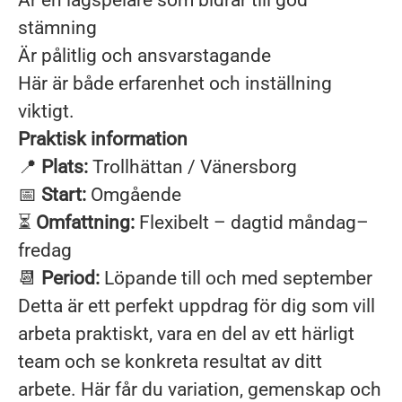
Är en lagspelare som bidrar till god
stämning
Är pålitlig och ansvarstagande
Här är både erfarenhet och inställning
viktigt.
Praktisk information
📍
Plats:
Trollhättan / Vänersborg
📅
Start:
Omgående
⏳
Omfattning:
Flexibelt – dagtid måndag–
fredag
📆
Period:
Löpande till och med september
Detta är ett perfekt uppdrag för dig som vill
arbeta praktiskt, vara en del av ett härligt
team och se konkreta resultat av ditt
arbete. Här får du variation, gemenskap och