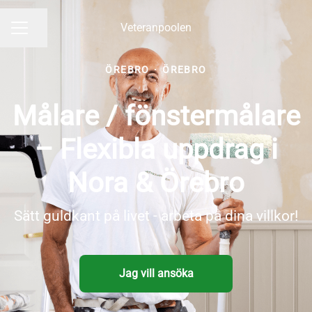
Veteranpoolen
Dela sidan
KARRIÄRMENY
ÖREBRO
·
ÖREBRO
Målare / fönstermålare
– Flexibla uppdrag i
Nora & Örebro
Sätt guldkant på livet - arbeta på dina villkor!
Jag vill ansöka