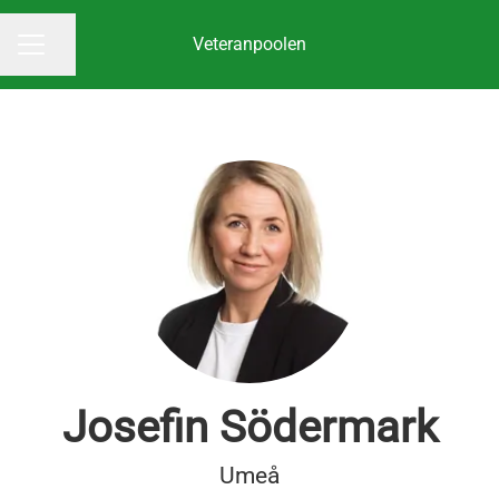
Veteranpoolen
Dela sidan
KARRIÄRMENY
Josefin Södermark
Umeå