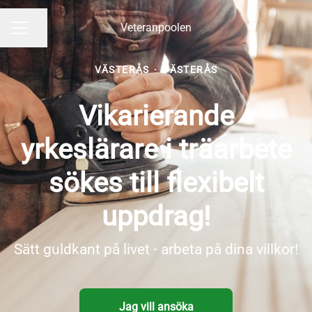
Veteranpoolen
Dela sidan
KARRIÄRMENY
VÄSTERÅS
·
VÄSTERÅS
Vikarierande
yrkeslärare i träarbete
sökes till flexibelt
uppdrag!
Sätt guldkant på livet - arbeta på dina villkor!
Jag vill ansöka