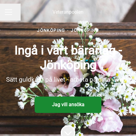
Veteranpoolen
Dela sidan
KARRIÄRMENY
JÖNKÖPING
·
JÖNKÖPING
Ingå i vårt bärarlag -
Jönköping
Sätt guldkant på livet - arbeta på dina villkor!
Jag vill ansöka