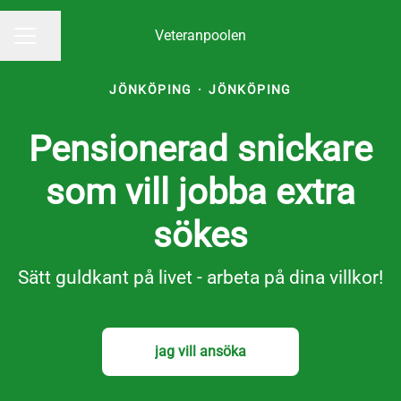
Veteranpoolen
Dela sidan
KARRIÄRMENY
JÖNKÖPING
·
JÖNKÖPING
Pensionerad snickare
som vill jobba extra
sökes
Sätt guldkant på livet - arbeta på dina villkor!
jag vill ansöka